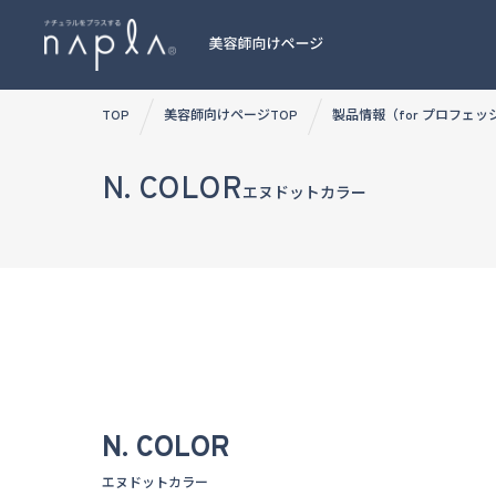
Skip
TOP
美容師向けページTOP
製品情報（for プロフェ
to
content
N. COLOR
エヌドットカラー
N. COLOR
エヌドットカラー