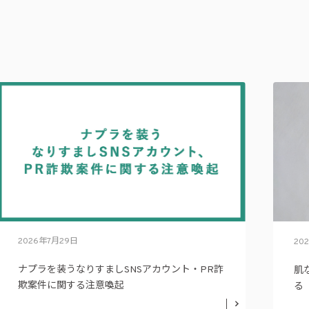
2026年7月29日
20
ナプラを装うなりすましSNSアカウント・PR詐
肌
欺案件に関する注意喚起
る