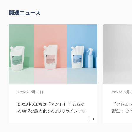
関連ニュース
2026年7月30日
2026年7月
処理剤の正解は「ネント」！ あらゆ
「ウトエ
る施術を最大化する3つのラインナッ
誕生！ ウ
プ
ニュー展