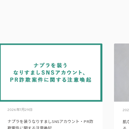
2026年7月29日
20
ナプラを装うなりすましSNSアカウント・PR詐
肌
欺案件に関する注意喚起
る