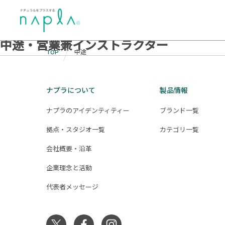
Skip
募集要項 キャリア:
中途
to
中途・営業職
content
中途・営業兼インストラクター
TOP
中途
ナプラについて
製品情報
ナプラのアイデンティティー
ブランド一覧
拠点・スタジオ一覧
カテゴリ一覧
会社概要・沿革
企業理念と活動
代表者メッセージ