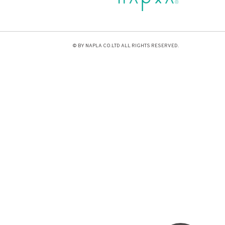
© BY NAPLA CO.LTD ALL RIGHTS RESERVED.