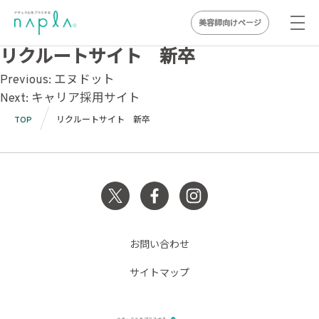
美容師向けページ
Skip
リクルートサイト 新卒
to
投
Previous:
エヌドット
content
Next:
キャリア採用サイト
稿
TOP
リクルートサイト 新卒
ナ
ビ
ゲ
ー
シ
お問い合わせ
ョ
サイトマップ
ン