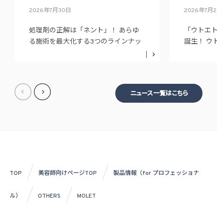
2026年7月30日
2026年7月
処理剤の正解は「ネント」！ あらゆ
「ウトエ
る施術を最大化する3つのラインナッ
誕生！ ウ
プ
ニュー展
ニュース一覧はこちら
TOP
美容師向けページTOP
製品情報（for プロフェッショナ
ル）
OTHERS
MOLET