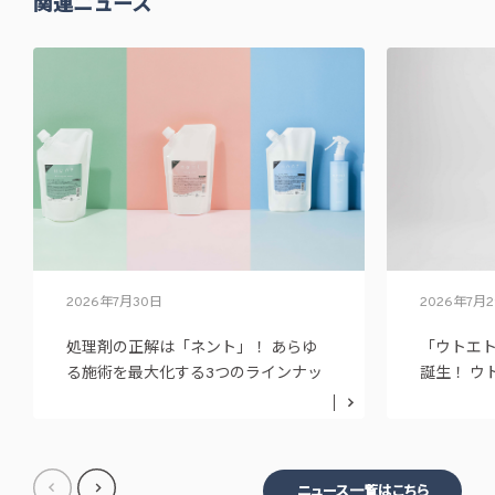
関連ニュース
2026年7月30日
2026年7月
処理剤の正解は「ネント」！ あらゆ
「ウトエ
る施術を最大化する3つのラインナッ
誕生！ ウ
プ
ニュー展
ニュース一覧はこちら