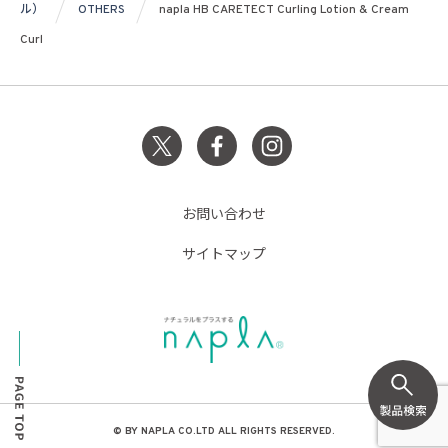
ル）
OTHERS
napla HB CARETECT Curling Lotion & Cream
Curl
お問い合わせ
サイトマップ
© BY NAPLA CO.LTD ALL RIGHTS RESERVED.