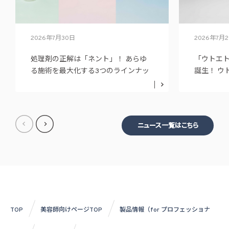
2026年7月30日
2026年7月
処理剤の正解は「ネント」！ あらゆ
「ウトエ
る施術を最大化する3つのラインナッ
誕生！ ウ
プ
ニュー展
ニュース一覧はこちら
TOP
美容師向けページTOP
製品情報（for プロフェッショナ