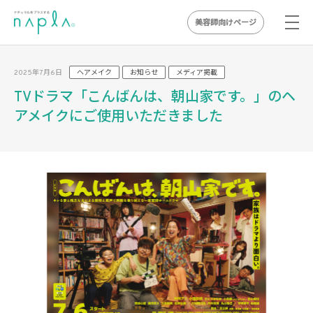
美容師向けページ
Skip
to
2025年7月6日
ヘアメイク
お知らせ
メディア掲載
content
TVドラマ「こんばんは、朝山家です。」のヘ
アメイクにご使用いただきました