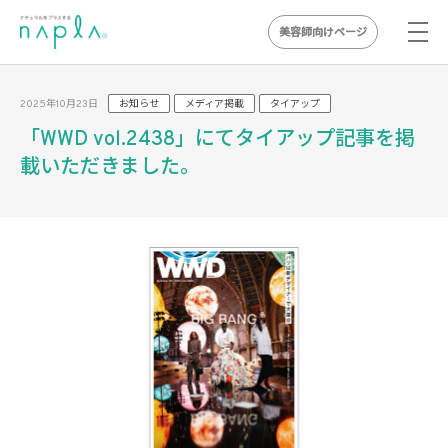
美容師向けページ
Skip
to
2025年10月23日
お知らせ
メディア掲載
タイアップ
content
「WWD vol.2438」にてタイアップ記事を掲
載いただきました。