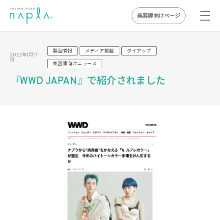
美容師向けページ
Skip
to
製品情報
メディア掲載
タイアップ
2022年1月17
日
content
美容師向けニュース
『WWD JAPAN』で紹介されました