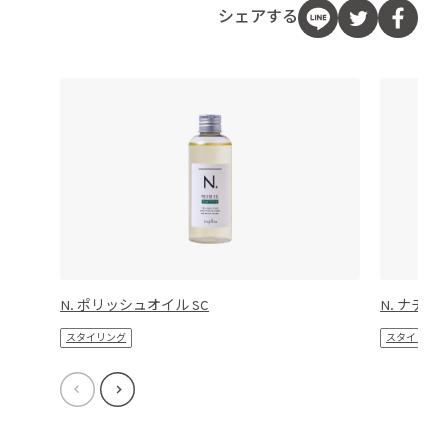
シェアする
N. ポリッシュオイル SC
N. ナチュ
スタイリング
スタイリング