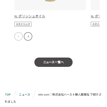
N. ポリッシュオイル
N. ポリッ
スタイリング
スタイリング
ニュース一覧へ
TOP
ニュース
elle.com｜株式会社ハースト婦人画報社 で紹介さ
れました