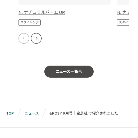
N. ナチュラルバーム UR
N. ナチュ
スタイリング
スタイリング
ニュース一覧へ
TOP
ニュース
&ROSY 9月号｜宝島社 で紹介されました