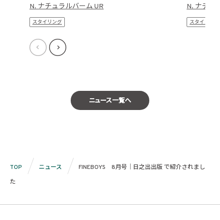
N. ナチュラルバーム UR
N. ナチュ
スタイリング
スタイリング
ニュース一覧へ
TOP
ニュース
FINEBOYS 8月号｜日之出出版 で紹介されまし
た