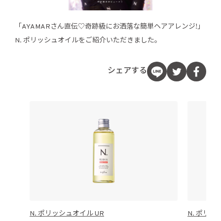
「AYAMARさん直伝♡奇跡級にお洒落な簡単ヘアアレンジ!」
N. ポリッシュオイルをご紹介いただきました。
シェアする
N. ポリッシュオイル UR
N. ポリッ