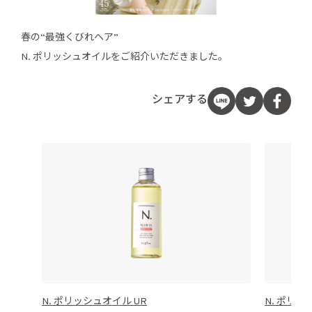
春の“最強くびれヘア”
N. ポリッシュオイルをご紹介いただきました。
シェアする
N. ポリッシュオイル UR
N. ポリッ