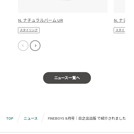
N. ナチュラルバーム UR
N. ナチュ
スタイリング
スタイリング
ニュース一覧へ
TOP
ニュース
FINEBOYS 8月号｜日之出出版 で紹介されました