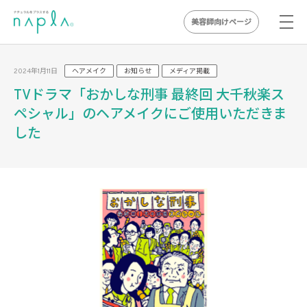
美容師向けページ
Skip
to
2024年1月11日
ヘアメイク
お知らせ
メディア掲載
content
TVドラマ「おかしな刑事 最終回 大千秋楽ス
ペシャル」のヘアメイクにご使用いただきま
した