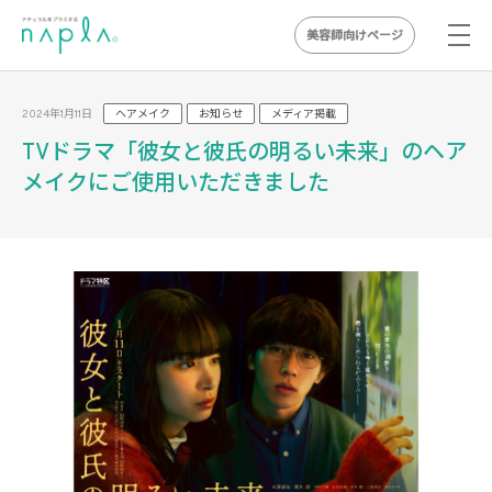
美容師向けページ
Skip
to
2024年1月11日
ヘアメイク
お知らせ
メディア掲載
content
TVドラマ「彼女と彼氏の明るい未来」のヘア
メイクにご使用いただきました