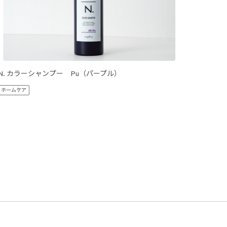
N. カラーシャンプー Pu（パープル）
N. カ
ホームケア
ホームケ