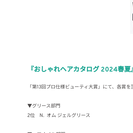
『おしゃれヘアカタログ 2024春
「第
13
回プロ仕様ビューティ大賞」にて、各賞を
▼グリース部門
2
位 N. オム ジェルグリース