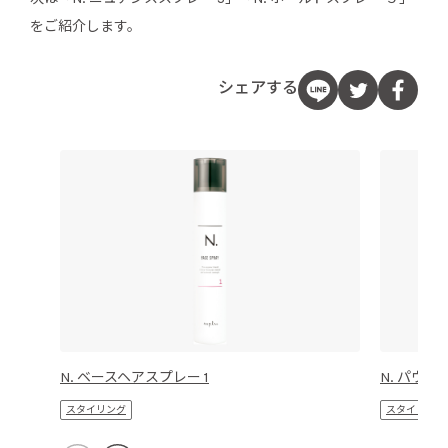
をご紹介します。
シェアする
N. ベースヘアスプレー 1
N. パウ
スタイリング
スタイリング