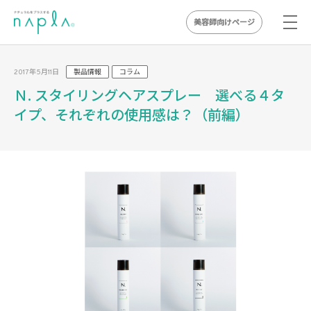
美容師向けページ
Skip
to
2017年5月11日
製品情報
コラム
content
Ｎ. スタイリングヘアスプレー 選べる４タ
イプ、それぞれの使用感は？（前編）