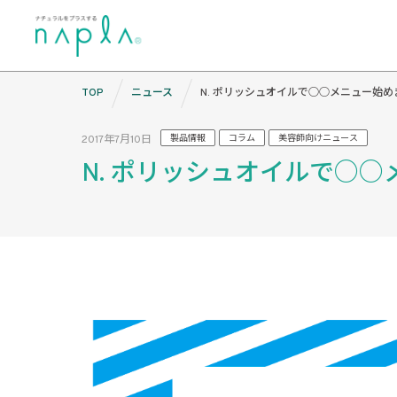
Skip
TOP
ニュース
N. ポリッシュオイルで○○メニュー始め
to
content
2017年7月10日
製品情報
コラム
美容師向けニュース
N. ポリッシュオイルで○