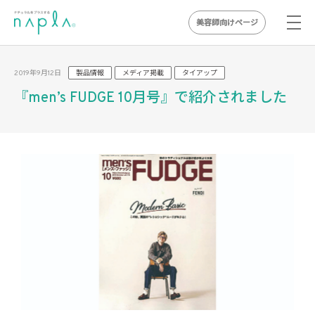
美容師向けページ
Skip
to
2019年9月12日
製品情報
メディア掲載
タイアップ
content
『men’s FUDGE 10月号』で紹介されました