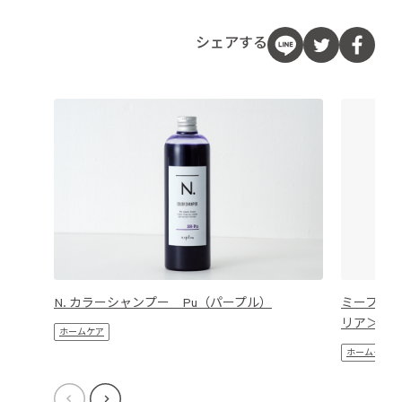
シェアする
N. カラーシャンプー Pu（パープル）
ミーファ
リア＞
ホームケア
ホームケア