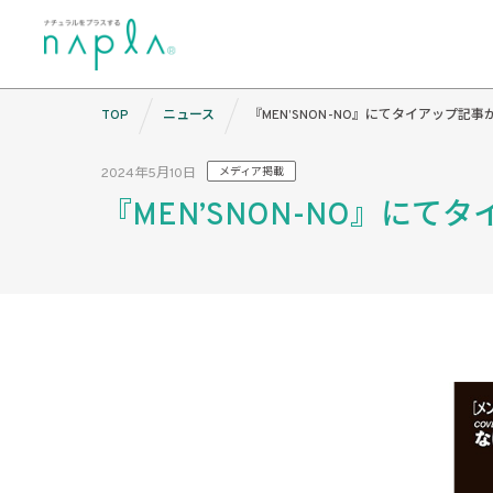
Skip
TOP
ニュース
『MEN’SNON-NO』にてタイアップ記
to
content
2024年5月10日
メディア掲載
『MEN’SNON-NO』に