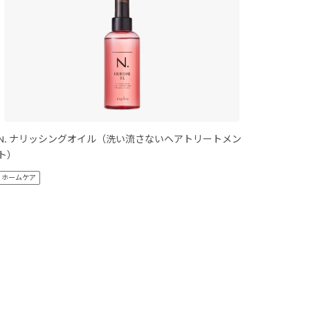
N. ナリッシングオイル（洗い流さないヘアトリートメン
N. シ
ト）
ホームケ
ホームケア