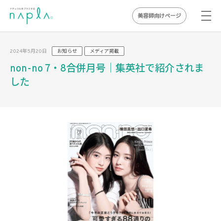
美容師向けページ
Skip
to
2024年5月20日
お知らせ
メディア掲載
content
non-no 7・8合併月号｜集英社で紹介されま
した