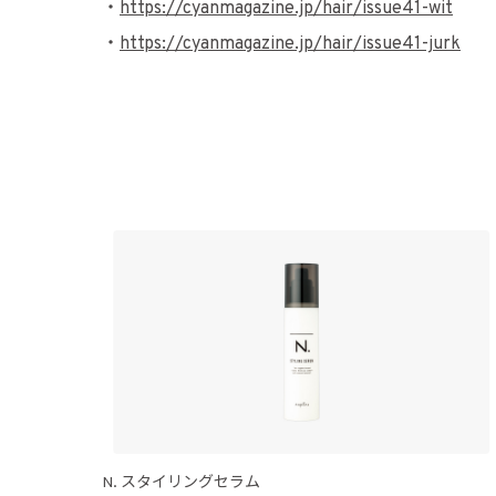
・
https://cyanmagazine.jp/hair/issue41-wit
・
https://cyanmagazine.jp/hair/issue41-jurk
N. スタイリングセラム