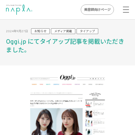
美容師向けページ
Skip
to
2024年9月27日
お知らせ
メディア掲載
タイアップ
content
Oggi.jp にてタイアップ記事を掲載いただき
ました。