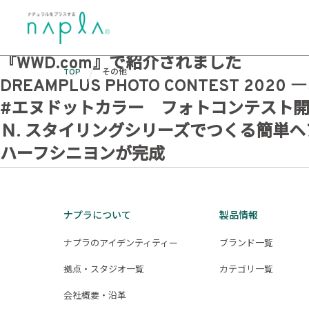
Skip
カテゴリ:
その他
to
【プレスリリース】N. 流通に関する報道
content
『WWD.com』で紹介されました
TOP
その他
DREAMPLUS PHOTO CONTEST 
#エヌドットカラー フォトコンテスト
Ｎ. スタイリングシリーズでつくる簡単
ハーフシニヨンが完成
ナプラについて
製品情報
ナプラのアイデンティティー
ブランド一覧
拠点・スタジオ一覧
カテゴリ一覧
会社概要・沿革