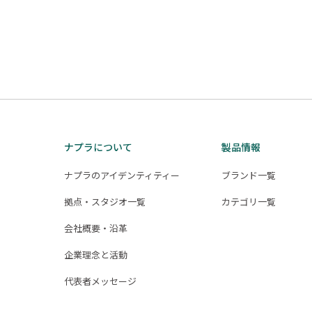
投
稿
の
ペ
ー
ジ
送
ナプラについて
製品情報
り
ナプラのアイデンティティー
ブランド一覧
拠点・スタジオ一覧
カテゴリ一覧
会社概要・沿革
企業理念と活動
代表者メッセージ