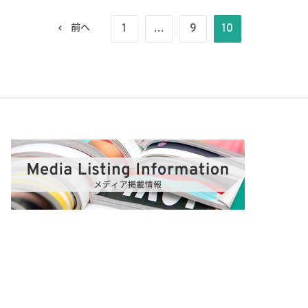
1
…
9
10
前へ