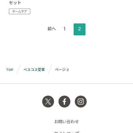
セット
ホームケア
投
1
2
前へ
稿
の
ペ
ー
ジ
TOP
ベスコス受賞
ページ 2
送
り
お問い合わせ