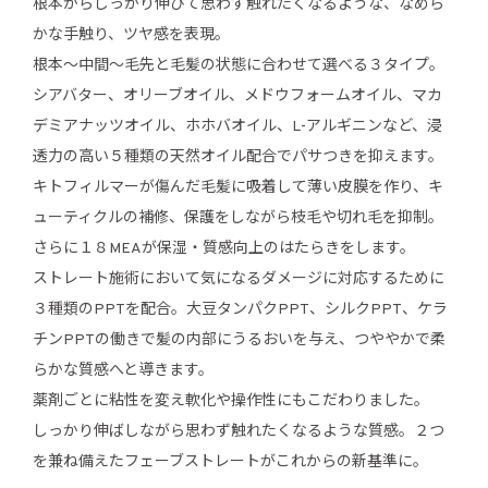
根本からしっかり伸びて思わず触れたくなるような、なめら
かな手触り、ツヤ感を表現。
根本～中間～毛先と毛髪の状態に合わせて選べる３タイプ。
シアバター、オリーブオイル、メドウフォームオイル、マカ
デミアナッツオイル、ホホバオイル、L-アルギニンなど、浸
透力の高い５種類の天然オイル配合でパサつきを抑えます。
キトフィルマーが傷んだ毛髪に吸着して薄い皮膜を作り、キ
ューティクルの補修、保護をしながら枝毛や切れ毛を抑制。
さらに１８MEAが保湿・質感向上のはたらきをします。
ストレート施術において気になるダメージに対応するために
３種類のPPTを配合。大豆タンパクPPT、シルクPPT、ケラ
チンPPTの働きで髪の内部にうるおいを与え、つややかで柔
らかな質感へと導きます。
薬剤ごとに粘性を変え軟化や操作性にもこだわりました。
しっかり伸ばしながら思わず触れたくなるような質感。２つ
を兼ね備えたフェーブストレートがこれからの新基準に。