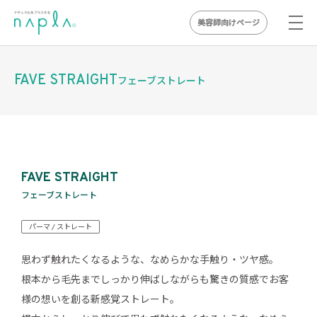
美容師向けページ
Skip
to
FAVE STRAIGHT
フェーブストレート
content
FAVE STRAIGHT
フェーブストレート
パーマ / ストレート
思わず触れたくなるような、なめらかな手触り・ツヤ感。
根本から毛先までしっかり伸ばしながらも驚きの質感でお客
様の想いを創る新感覚ストレート。