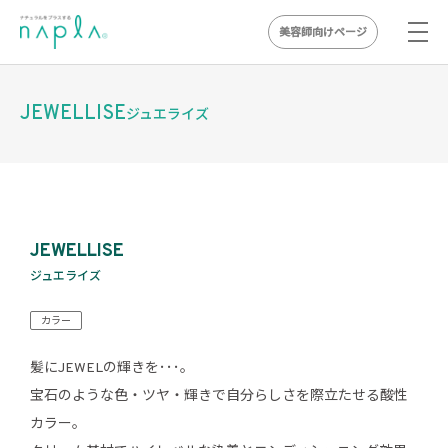
美容師向けページ
Skip
to
JEWELLISE
ジュエライズ
content
JEWELLISE
ジュエライズ
カラー
髪にJEWELの輝きを･･･。
宝石のような色・ツヤ・輝きで自分らしさを際立たせる酸性
カラー。