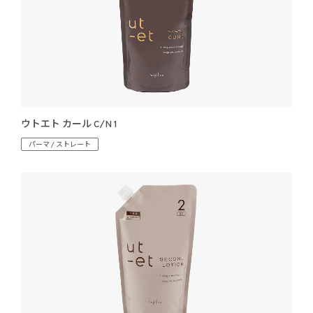
ウトエト カール C/N 1
パーマ / ストレート