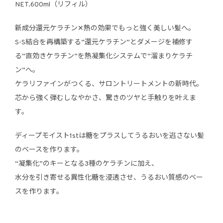
NET.600ml（リフィル）
新成分還元ケラチン✕熱の効果でもっと強く美しい髪へ。
S-S結合を再構築する”還元ケラチン”とダメージを補修す
る”直効きケラチン”を熱凝集化システムで”溜まりケラチ
ン”へ。
ケラリファインがつくる、サロントリートメントの新時代。
芯から強く弾むしなやかさ、驚きのツヤと手触りを叶えま
す。
ディープモイスト1stは糖をプラスしてうるおいを逃さない髪
のベースを作ります。
“凝集化”のキーとなる3種のケラチンに加え、
水分を引き寄せる異性化糖を浸透させ、うるおい質感のベー
スを作ります。