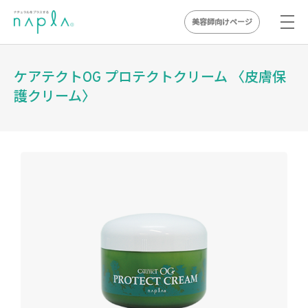
美容師向けページ
Skip
to
ケアテクトOG プロテクトクリーム 〈皮膚保
content
護クリーム〉