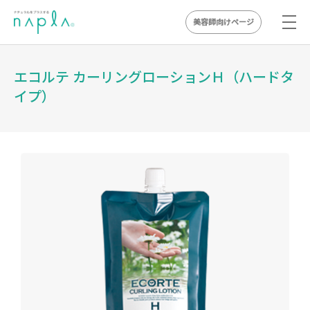
美容師向けページ
Skip
to
エコルテ カーリングローションＨ（ハードタ
content
イプ）