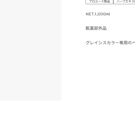
プロユース製品
ハーブエキス
NET.1,000ml
医薬部外品
グレイシスカラー専用の