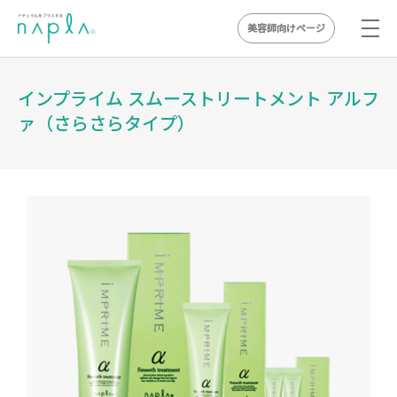
美容師向けページ
Skip
to
インプライム スムーストリートメント アルフ
content
ァ（さらさらタイプ）