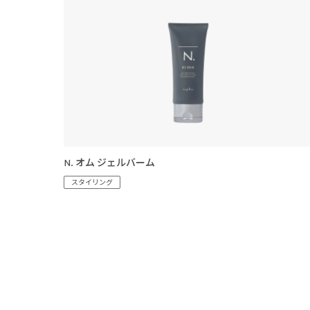
N. オム ジェルバーム
スタイリング
投
稿
の
ペ