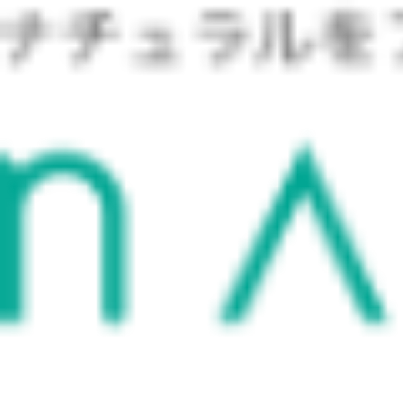
Skip
投
to
稿
content
ナ
ビ
ゲ
ー
シ
ョ
ン