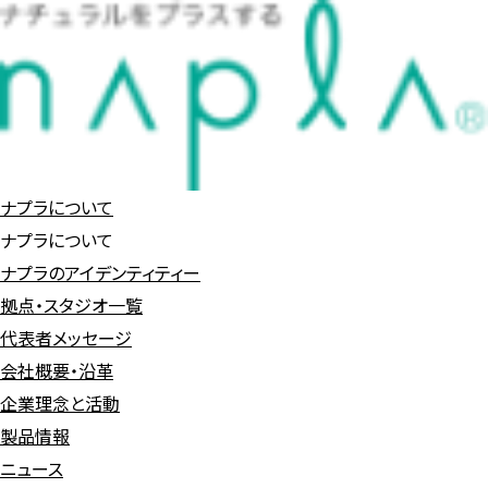
Skip
投
to
稿
content
ナ
ビ
ナプラについて
ゲ
ナプラについて
ー
ナプラのアイデンティティー
拠点・スタジオ一覧
シ
代表者メッセージ
ョ
会社概要・沿革
企業理念と活動
ン
製品情報
ニュース