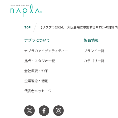
Skip
【リクプラ2026】 大阪会場に参加す
to
投
Previous:
リクプラ大阪は1月下旬から来場申込スタート！前日
content
Next:
【リクプラ大阪】来場申込スタート！前日までのお申し込
稿
TOP
【リクプラ2026】 大阪会場に参加するサロンの詳細
ナ
ビ
ナプラについて
製品情報
ゲ
ナプラのアイデンティティー
ブランド一覧
ー
拠点・スタジオ一覧
カテゴリ一覧
シ
会社概要・沿革
ョ
ン
企業理念と活動
代表者メッセージ