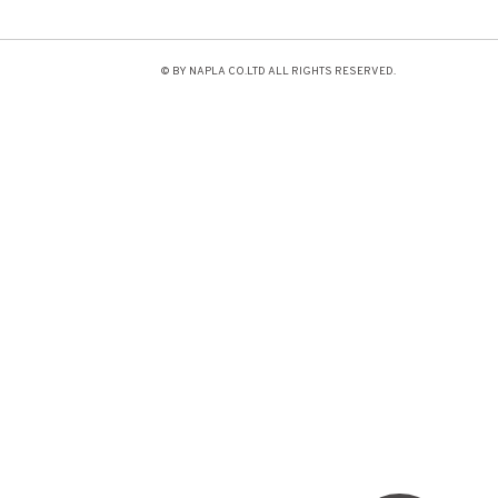
© BY NAPLA CO.LTD ALL RIGHTS RESERVED.