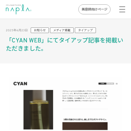
美容師向けページ
Skip
to
2025年6月23日
お知らせ
メディア掲載
タイアップ
content
「CYAN WEB」にてタイアップ記事を掲載い
ただきました。