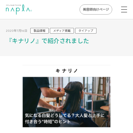
美容師向けページ
Skip
to
2020年7月16日
製品情報
メディア掲載
タイアップ
content
『キナリノ』で紹介されました