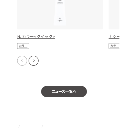
N. カラー<クイック>
ナシード
カラー
カラー
ニュース一覧へ