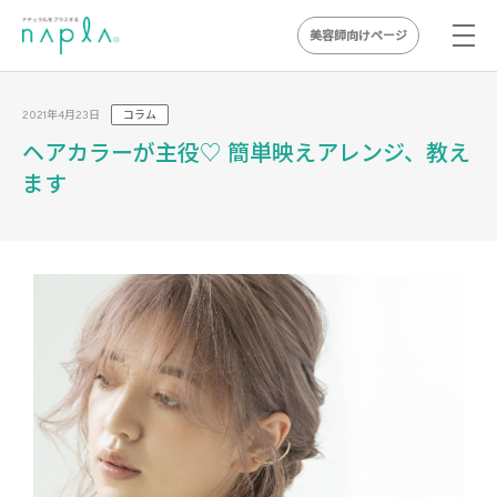
美容師向けページ
Skip
to
2021年4月23日
コラム
content
ヘアカラーが主役♡ 簡単映えアレンジ、教え
ます