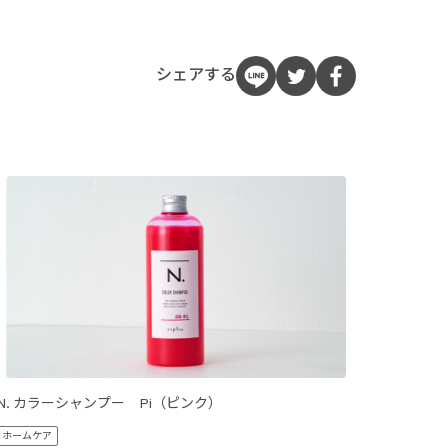
シェアする
N. カラーシャンプー Pi（ピンク）
N. カ
ホームケア
ホームケ