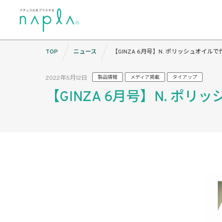
Skip
TOP
ニュース
【GINZA 6月号】N. ポリッシュオイ
to
content
2022年5月12日
製品情報
メディア掲載
タイアップ
【GINZA 6月号】N. 