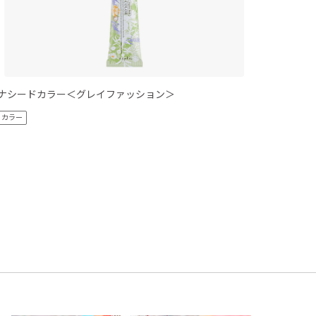
ナシードカラー＜グレイファッション＞
ナシードカ
カラー
カラー