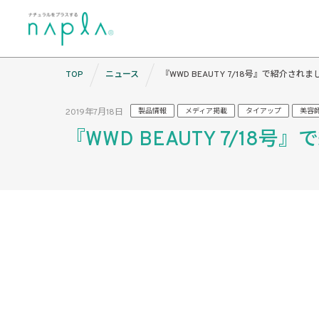
Skip
TOP
ニュース
『WWD BEAUTY 7/18号』で紹介されま
to
content
2019年7月18日
製品情報
メディア掲載
タイアップ
美容
『WWD BEAUTY 7/18